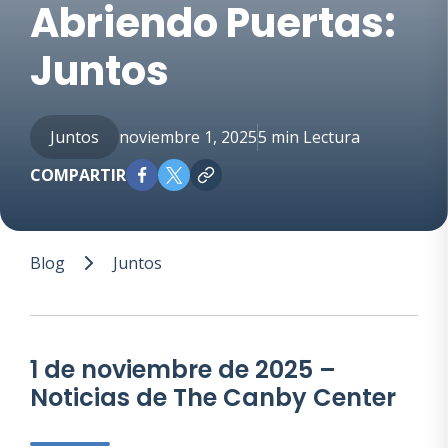
Abriendo Puertas:
Nombre
Juntos
*
Apellidos
Juntos
noviembre 1, 2025
5 min Lectura
*
Correo
electrónico
COMPARTIR
*
*
Teléfono
Blog
Juntos
*
*
Estados
Unidos
+1
1 de noviembre de 2025 –
ENVIAR
Noticias de The Canby Center