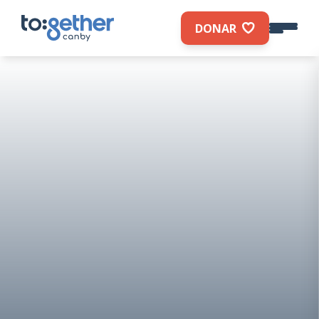
DONAR
Lorem ipsum dolor sit
amet
Lorem ipsum dolor sit amet, consectetur
adipiscing elit, sed do eiusmod tempor
incididunt ut labore et dolore magna aliqua.
Nombre
*